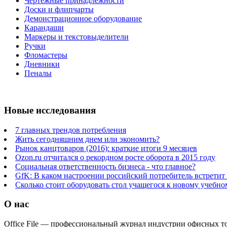
Чертежные принадлежности
Доски и флипчарты
Демонстрационное оборудование
Карандаши
Маркеры и текстовыделители
Ручки
Фломастеры
Дневники
Пеналы
Новые исследования
7 главных трендов потребления
Жить сегодняшним днем или экономить?
Рынок канцтоваров (2016): краткие итоги 9 месяцев
Ozon.ru отчитался о рекордном росте оборота в 2015 году
Социальная ответственность бизнеса - что главное?
GfK: В каком настроении российский потребитель встретит
Сколько стоит оборудовать стол учащегося к новому учебно
О нас
Office File — профессиональный журнал индустрии офисных тов