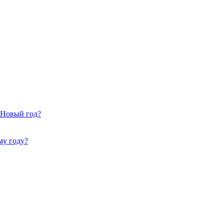
 Новый год?
му году?