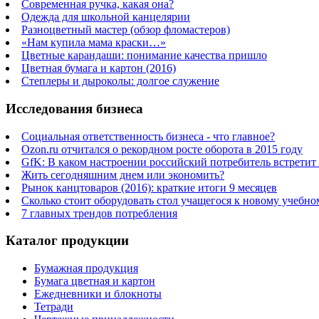
Современная ручка, какая она?
Одежда для школьной канцелярии
Разноцветный мастер (обзор фломастеров)
«Нам купила мама краски…»
Цветные карандаши: понимание качества пришло
Цветная бумага и картон (2016)
Степлеры и дыроколы: долгое служение
Исследования бизнеса
Социальная ответственность бизнеса - что главное?
Ozon.ru отчитался о рекордном росте оборота в 2015 году
GfK: В каком настроении российский потребитель встретит
Жить сегодняшним днем или экономить?
Рынок канцтоваров (2016): краткие итоги 9 месяцев
Сколько стоит оборудовать стол учащегося к новому учебно
7 главных трендов потребления
Каталог продукции
Бумажная продукция
Бумага цветная и картон
Ежедневники и блокноты
Тетради