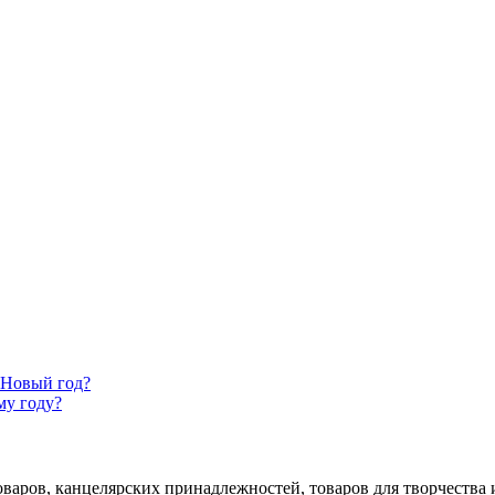
 Новый год?
му году?
аров, канцелярских принадлежностей, товаров для творчества и 