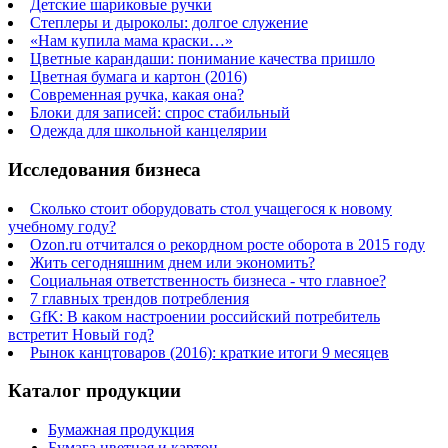
Детские шариковые ручки
Степлеры и дыроколы: долгое служение
«Нам купила мама краски…»
Цветные карандаши: понимание качества пришло
Цветная бумага и картон (2016)
Современная ручка, какая она?
Блоки для записей: спрос стабильный
Одежда для школьной канцелярии
Исследования бизнеса
Сколько стоит оборудовать стол учащегося к новому
учебному году?
Ozon.ru отчитался о рекордном росте оборота в 2015 году
Жить сегодняшним днем или экономить?
Социальная ответственность бизнеса - что главное?
7 главных трендов потребления
GfK: В каком настроении российский потребитель
встретит Новый год?
Рынок канцтоваров (2016): краткие итоги 9 месяцев
Каталог продукции
Бумажная продукция
Бумага цветная и картон