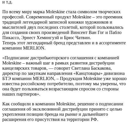
и т.д.
По всему миру марка Moleskine стала символом творческих
профессий. Современный продукт Moleskine – это преемник
традиций легендарной записной книжки художников и
мыслителей двух последних столетий, которой пользовались
для создания своих произведений Винсент Ван Гог и Пабло
Пикассо, Эрнест Хемингуэй и Брюс Чатвин.
Теперь этот легендарный бренд представлен и в ассортименте
компании MERLION.
«Подписание дистрибьюторского соглашения с компанией
Мoleskine – важный шаг в рамках развития дистрибуции
канцелярских товаров, — говорит Светлана Баскакова,
директор по закупкам направления «Канцтовары» дивизиона
БТЭ компании MERLION, – Продукция Moleskine уже хорошо
известна российскому потребителю, поэтому мы уверены, что
она будет пользоваться возрастающим спросом со стороны
наших партнеров».
Как сообщили в компании Moleskine, решение о подписании
соглашения об эксклюзивной дистрибуции принято с целью
укрепления позиции бренда на рынке и дальнейшего
расширения его присутствия на территории РФ.