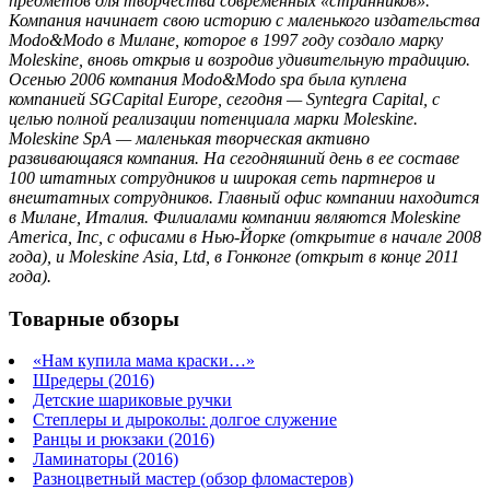
предметов для творчества современных «странников».
Компания начинает свою историю с маленького издательства
Modo&Modo в Милане, которое в 1997 году создало марку
Moleskine, вновь открыв и возродив удивительную традицию.
Осенью 2006 компания Modo&Modo spa была куплена
компанией SGCapital Europe, сегодня — Syntegra Capital, с
целью полной реализации потенциала марки Moleskine.
Moleskine SpA — маленькая творческая активно
развивающаяся компания. На сегодняшний день в ее составе
100 штатных сотрудников и широкая сеть партнеров и
внештатных сотрудников. Главный офис компании находится
в Милане, Италия. Филиалами компании являются Moleskine
America, Inc, с офисами в Нью-Йорке (открытие в начале 2008
года), и Moleskine Asia, Ltd, в Гонконге (открыт в конце 2011
года).
Товарные обзоры
«Нам купила мама краски…»
Шредеры (2016)
Детские шариковые ручки
Степлеры и дыроколы: долгое служение
Ранцы и рюкзаки (2016)
Ламинаторы (2016)
Разноцветный мастер (обзор фломастеров)