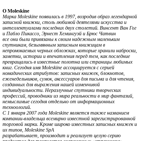
О Moleskine
Марка Moleskine появилась в 1997, возродив образ легендарной
записной книжки, столь любимой деятелями искусства и
интеллектуалами последних двух столетий. Винсент Ван Гог
и Пабло Пикассо, Эрнест Хемингуэй и Брюс Чатвин
все они были привязаны к своим надежным маленьким
спутникам, безымянным записным книжицам в
непромокаемых черных обложках, которые хранили наброски,
заметки, истории и впечатления перед тем, как последние
превращались в известные полотна или страницы любимых
книг. Сегодня имя Moleskine ассоциируется с серией
номадических атрибутов: записных книжек, блокнотов,
еженедельников, сумок, аксессуаров для письма и для чтения,
созданных для выражения нашей изменчивой
индивидуальности. Неразлучные спутники творческих
профессий, проводники из мира реальности в мир фантазий,
немыслимые сегодня отдельно от информационных
техноологий.
С 1 января 2007 года Moleskine является также названием
компании-владельца всемирно известной зарегистрированной
торговой марки. Кроме широко известных записных книжек и
их типов, Moleskine SpA
разрабатывает, производит и реализует целую серию