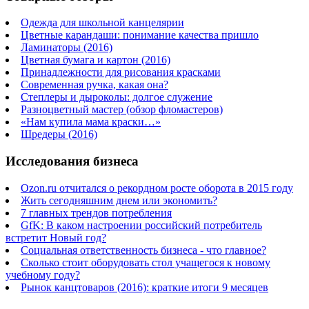
Одежда для школьной канцелярии
Цветные карандаши: понимание качества пришло
Ламинаторы (2016)
Цветная бумага и картон (2016)
Принадлежности для рисования красками
Современная ручка, какая она?
Степлеры и дыроколы: долгое служение
Разноцветный мастер (обзор фломастеров)
«Нам купила мама краски…»
Шредеры (2016)
Исследования бизнеса
Ozon.ru отчитался о рекордном росте оборота в 2015 году
Жить сегодняшним днем или экономить?
7 главных трендов потребления
GfK: В каком настроении российский потребитель
встретит Новый год?
Социальная ответственность бизнеса - что главное?
Сколько стоит оборудовать стол учащегося к новому
учебному году?
Рынок канцтоваров (2016): краткие итоги 9 месяцев