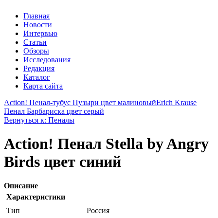
Главная
Новости
Интервью
Статьи
Обзоры
Исследования
Редакция
Каталог
Карта сайта
Action! Пенал-тубус Пузыри цвет малиновый
Erich Krause
Пенал Барбариска цвет серый
Вернуться к: Пеналы
Action! Пенал Stella by Angry
Birds цвет синий
Описание
Характеристики
Тип
Россия