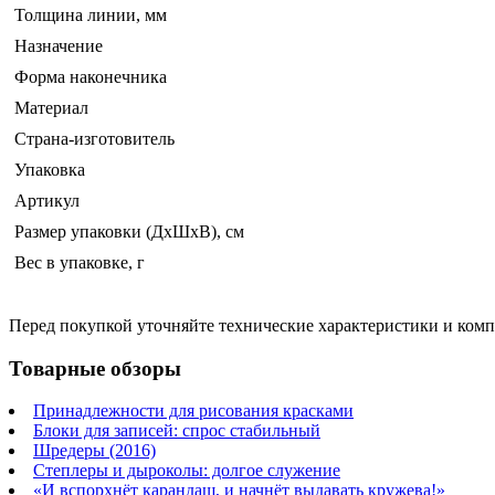
Толщина линии, мм
Назначение
Форма наконечника
Материал
Страна-изготовитель
Упаковка
Артикул
Размер упаковки (ДхШхВ), см
Вес в упаковке, г
Перед покупкой уточняйте технические характеристики и ком
Товарные обзоры
Принадлежности для рисования красками
Блоки для записей: спрос стабильный
Шредеры (2016)
Степлеры и дыроколы: долгое служение
«И вспорхнёт карандаш, и начнёт выдавать кружева!»