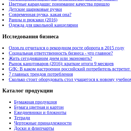
Цветные карандаши: понимание качества пришло
Детские шариковые ручки
Современная ручка, какая она?
Ранцы и рюкзаки (2016)
Одежда для школьной канцелярии
Исследования бизнеса
Ozon.ru отчитался о рекордном росте оборота в 2015 году
Социальная ответственность бизнеса - что главное?
Жить сегодняшним днем или экономить?
Рынок канцтоваров (2016): краткие итоги 9 месяцев
GfK: В каком настроении российский потребитель встретит
7 главных трендов потребления
Сколько стоит оборудовать стол учащегося к новому учебно
Каталог продукции
Бумажная продукция
Бумага цветная и картон
Ежедневники и блокноты
Тетради
Чертежные принадлежности
Доски и флипчарты