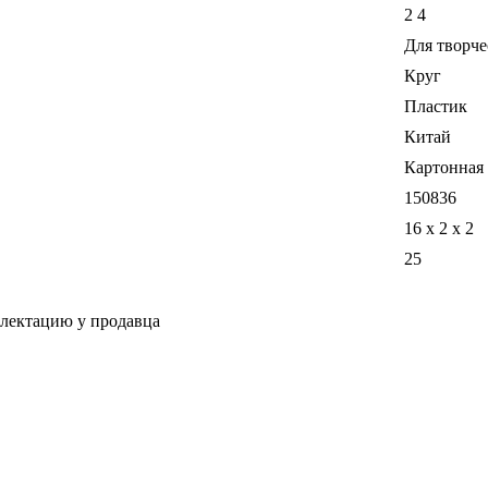
2 4
Для творче
Круг
Пластик
Китай
Картонная
150836
16 x 2 x 2
25
плектацию у продавца