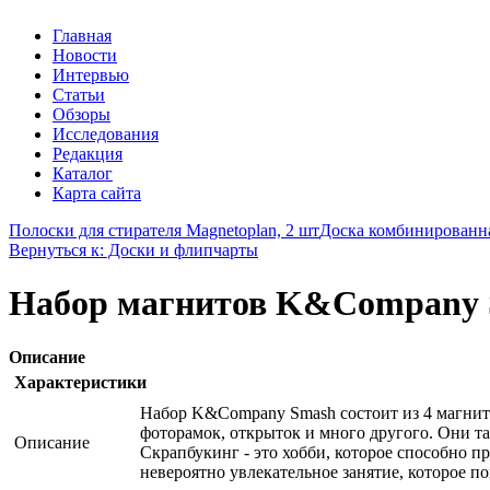
Главная
Новости
Интервью
Статьи
Обзоры
Исследования
Редакция
Каталог
Карта сайта
Полоски для стирателя Magnetoplan, 2 шт
Доска комбинированн
Вернуться к: Доски и флипчарты
Набор магнитов K&Company S
Описание
Характеристики
Набор K&Company Smash состоит из 4 магнито
фоторамок, открыток и много другого. Они т
Описание
Скрапбукинг - это хобби, которое способно п
невероятно увлекательное занятие, которое 