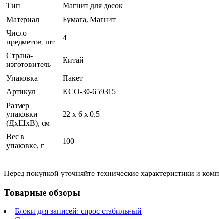
Тип
Магнит для досок
Материал
Бумага, Магнит
Число
4
предметов, шт
Страна-
Китай
изготовитель
Упаковка
Пакет
Артикул
KCO-30-659315
Размер
упаковки
22 x 6 x 0.5
(ДхШхВ), см
Вес в
100
упаковке, г
Перед покупкой уточняйте технические характеристики и ком
Товарные обзоры
Блоки для записей: спрос стабильный