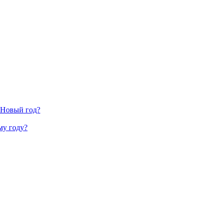
 Новый год?
му году?