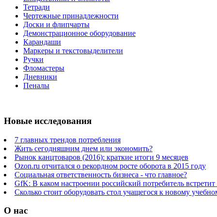
Тетради
Чертежные принадлежности
Доски и флипчарты
Демонстрационное оборудование
Карандаши
Маркеры и текстовыделители
Ручки
Фломастеры
Дневники
Пеналы
Новые исследования
7 главных трендов потребления
Жить сегодняшним днем или экономить?
Рынок канцтоваров (2016): краткие итоги 9 месяцев
Ozon.ru отчитался о рекордном росте оборота в 2015 году
Социальная ответственность бизнеса - что главное?
GfK: В каком настроении российский потребитель встретит
Сколько стоит оборудовать стол учащегося к новому учебно
О нас