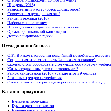
Степлеры и дыроколы: долгое служение
Шредеры (2016)
Разноцветный мастер (обзор фломастеров)
Современная ручка, какая она?
Ранцы и рюкзаки (2016)
Наборы с наполнением
Принадлежности для рисования красками
Одежда для школьной канцелярии
Детские шариковые ручки
Исследования бизнеса
GfK: В каком настроении российский потребитель встретит
Социальная ответственность бизнеса - что главное?
Сколько стоит оборудовать стол учащегося к новому учебно
Жить сегодняшним днем или экономить?
Рынок канцтоваров (2016): краткие итоги 9 месяцев
7 главных трендов потребления
Ozon.ru отчитался о рекордном росте оборота в 2015 году
Каталог продукции
Бумажная продукция
Бумага цветная и картон
Ежедневники и блокноты