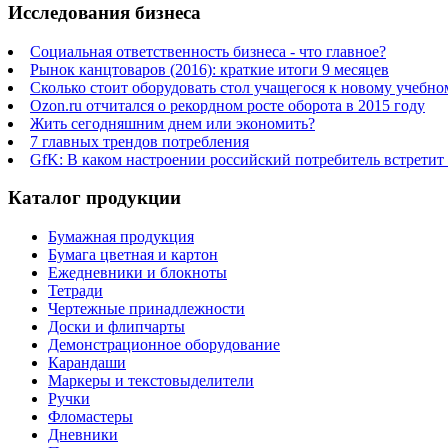
Исследования бизнеса
Социальная ответственность бизнеса - что главное?
Рынок канцтоваров (2016): краткие итоги 9 месяцев
Сколько стоит оборудовать стол учащегося к новому учебно
Ozon.ru отчитался о рекордном росте оборота в 2015 году
Жить сегодняшним днем или экономить?
7 главных трендов потребления
GfK: В каком настроении российский потребитель встретит
Каталог продукции
Бумажная продукция
Бумага цветная и картон
Ежедневники и блокноты
Тетради
Чертежные принадлежности
Доски и флипчарты
Демонстрационное оборудование
Карандаши
Маркеры и текстовыделители
Ручки
Фломастеры
Дневники