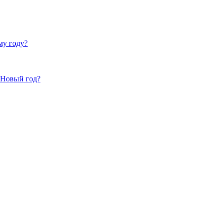
му году?
 Новый год?