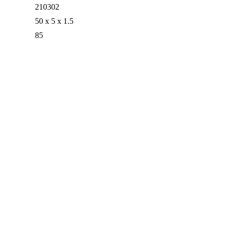
210302
50 x 5 x 1.5
85