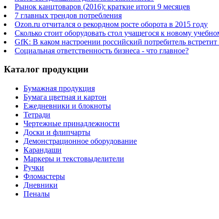
Рынок канцтоваров (2016): краткие итоги 9 месяцев
7 главных трендов потребления
Ozon.ru отчитался о рекордном росте оборота в 2015 году
Сколько стоит оборудовать стол учащегося к новому учебно
GfK: В каком настроении российский потребитель встретит
Социальная ответственность бизнеса - что главное?
Каталог продукции
Бумажная продукция
Бумага цветная и картон
Ежедневники и блокноты
Тетради
Чертежные принадлежности
Доски и флипчарты
Демонстрационное оборудование
Карандаши
Маркеры и текстовыделители
Ручки
Фломастеры
Дневники
Пеналы