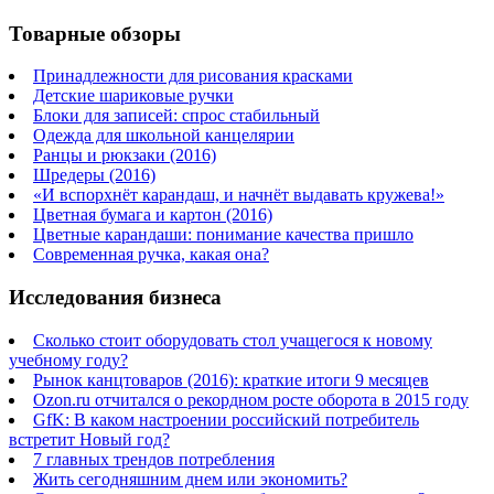
Товарные обзоры
Принадлежности для рисования красками
Детские шариковые ручки
Блоки для записей: спрос стабильный
Одежда для школьной канцелярии
Ранцы и рюкзаки (2016)
Шредеры (2016)
«И вспорхнёт карандаш, и начнёт выдавать кружева!»
Цветная бумага и картон (2016)
Цветные карандаши: понимание качества пришло
Современная ручка, какая она?
Исследования бизнеса
Сколько стоит оборудовать стол учащегося к новому
учебному году?
Рынок канцтоваров (2016): краткие итоги 9 месяцев
Ozon.ru отчитался о рекордном росте оборота в 2015 году
GfK: В каком настроении российский потребитель
встретит Новый год?
7 главных трендов потребления
Жить сегодняшним днем или экономить?