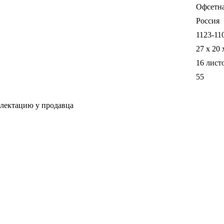
Офсетн
Россия
1123-11
27 x 20 
16 лист
55
плектацию у продавца