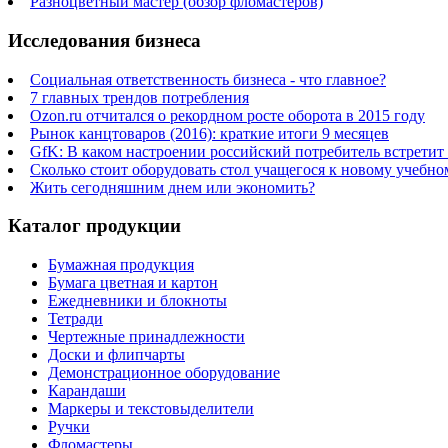
Разноцветный мастер (обзор фломастеров)
Исследования бизнеса
Социальная ответственность бизнеса - что главное?
7 главных трендов потребления
Ozon.ru отчитался о рекордном росте оборота в 2015 году
Рынок канцтоваров (2016): краткие итоги 9 месяцев
GfK: В каком настроении российский потребитель встретит
Сколько стоит оборудовать стол учащегося к новому учебно
Жить сегодняшним днем или экономить?
Каталог продукции
Бумажная продукция
Бумага цветная и картон
Ежедневники и блокноты
Тетради
Чертежные принадлежности
Доски и флипчарты
Демонстрационное оборудование
Карандаши
Маркеры и текстовыделители
Ручки
Фломастеры