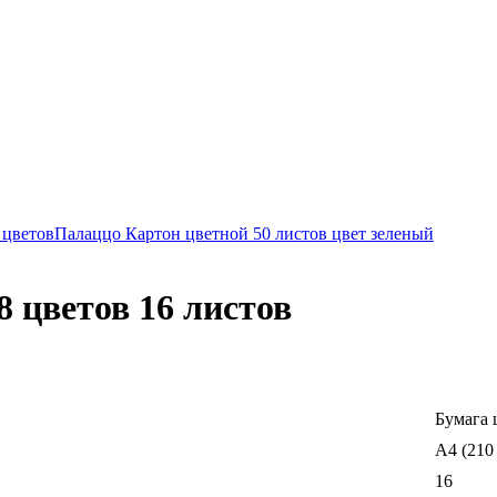
 цветов
Палаццо Картон цветной 50 листов цвет зеленый
 цветов 16 листов
Бумага 
A4 (210
16