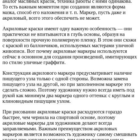
аналог масляных красок, техника работы с ними одинакова.
То есть важным моментом при создании являются форма
мазка, способ его наложения и т. п. Маркер, пусть даже и
акриловый, всего этого обеспечить не может.
Акриловые краски имеют одну важную особенность — они
практически не впитываются в глубь основы, образуя на
поверхности прочную полимерную пленку. В этом они схожи
с краской из баллончиков, используемых мастерами уличной
живописи. Вот почему акриловые маркеры используются
сейчас в основном для создания произведений, имитирующих
по стилю уличные граффити.
Конструкция акрилового маркера предусматривает наличие
пишущего узла только с одной стороны. Возможна замена
пишущего узла на другой, но при заполненном маркере это
сделать сложно. Поэтому художнику нужно всегда иметь под
рукой как минимум два маркера одного оттенка: с круглым и
клиновидным пишущим узлом.
При рисовании акриловые краски расходуются гораздо
быстрее, чем чернила на спиртовой основе, поэтому
акриловые маркеры для художников делают всегда
заправляемыми. Важным преимуществом акриловых
маркеров является возможность художнику самому смешивать
краски при заправке маркера, тем самым получая новые