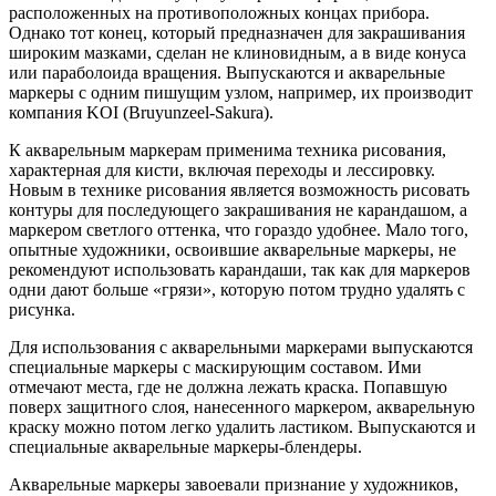
расположенных на противоположных концах прибора.
Однако тот конец, который предназначен для закрашивания
широким мазками, сделан не клиновидным, а в виде конуса
или параболоида вращения. Выпускаются и акварельные
маркеры с одним пишущим узлом, например, их производит
компания KOI (Bruyunzeel-Sakura).
К акварельным маркерам применима техника рисования,
характерная для кисти, включая переходы и лессировку.
Новым в технике рисования является возможность рисовать
контуры для последующего закрашивания не карандашом, а
маркером светлого оттенка, что гораздо удобнее. Мало того,
опытные художники, освоившие акварельные маркеры, не
рекомендуют использовать карандаши, так как для маркеров
одни дают больше «грязи», которую потом трудно удалять с
рисунка.
Для использования с акварельными маркерами выпускаются
специальные маркеры с маскирующим составом. Ими
отмечают места, где не должна лежать краска. Попавшую
поверх защитного слоя, нанесенного маркером, акварельную
краску можно потом легко удалить ластиком. Выпускаются и
специальные акварельные маркеры-блендеры.
Акварельные маркеры завоевали признание у художников,