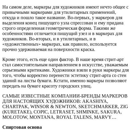
На самом деле, маркеры для художников имеют нечто общее с
привычными маркерами для утилитарных применений,
откуда и пошло такое название. Во-первых, у маркеров для
выделения конец пишущего узла спрессован и ему придана
строго определенная геометрическая форма. Такими же
особенностями отличается пишущий узел и в маркерах для
художников. Во-вторых, и в утилитарных, и в
«художественных» маркерах, как правило, используется
прочно удерживаемая на поверхности краска.
Кроме этого, есть еще один фактор. В наше время стрит-арт
стал самостоятельным направлением в искусстве, уважаемым
серьезными критиками. Художники взяли в руки маркеры для
того, чтобы корректно перенести эстетику стрит-арта со стен
зданий на листы бумаги. Кстати, именно маркеры позволяют
передать на бумаге красоту городских улиц.
САМЫЕ ИЗВЕСТНЫЕ КОМПАНИИ-БРЕНДЫ МАРКЕРОВ
ДЛЯ НАСТОЯЩИХ ХУДОЖНИКОВ: AKASHIYA,
CHARTPAK, WINSOR & NEWTON, SKETCHMARKER, ZIG
(KURETAKE), COPIC, LETRASET, SHMINKE, SAKURA,
MOLOTOW, MONTANA, ROYAL TALENS, MARVY…
Спиртовая основа