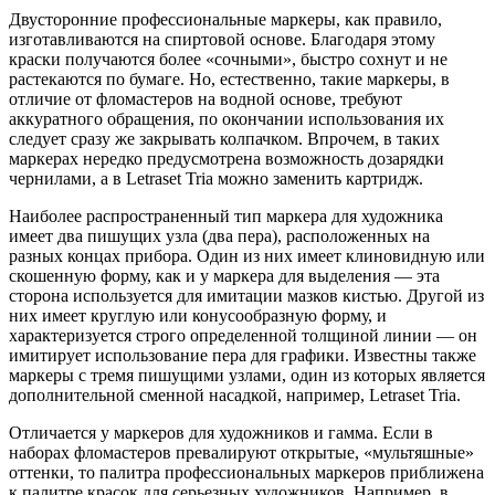
Двусторонние профессиональные маркеры, как правило,
изготавливаются на спиртовой основе. Благодаря этому
краски получаются более «сочными», быстро сохнут и не
растекаются по бумаге. Но, естественно, такие маркеры, в
отличие от фломастеров на водной основе, требуют
аккуратного обращения, по окончании использования их
следует сразу же закрывать колпачком. Впрочем, в таких
маркерах нередко предусмотрена возможность дозарядки
чернилами, а в Letraset Tria можно заменить картридж.
Наиболее распространенный тип маркера для художника
имеет два пишущих узла (два пера), расположенных на
разных концах прибора. Один из них имеет клиновидную или
скошенную форму, как и у маркера для выделения — эта
сторона используется для имитации мазков кистью. Другой из
них имеет круглую или конусообразную форму, и
характеризуется строго определенной толщиной линии — он
имитирует использование пера для графики. Известны также
маркеры с тремя пишущими узлами, один из которых является
дополнительной сменной насадкой, например, Letraset Tria.
Отличается у маркеров для художников и гамма. Если в
наборах фломастеров превалируют открытые, «мультяшные»
оттенки, то палитра профессиональных маркеров приближена
к палитре красок для серьезных художников. Например, в