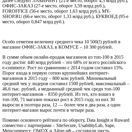
далее следуют ЛАБИРИНТ (21-е место, оборот 4,3 млрд руб.),
ОФИС-ЗАКАЗ (27-е место, оборот 3,59 млрд руб.),
FOROFFICE (56-е место, оборот 1,63 млрд руб.), MY-
SHOP.RU (66-е место, оборот 1,33 млрд руб.), БУКВОЕД (95-е
место, оборот 0,847 млрд руб.).
Особо отметим величину среднего чека 10 500(!) рублей в
магазине ОФИС-ЗАКАЗ, в КОМУСЕ – 10 300 рублей.
В сумме объем онлайн-продаж магазинов из топ-100 в 2015
году достиг 440 млрд рублей – это 68% от всего российского
e-commerce. Рост по сравнению с 2014 годом составил 15%.
Порог входа в первую сотню крупнейших интернет-
магазинов в 2015 году – 800 млн рублей. Минимальный
средний чек у лидеров составил 1500 рублей, максимальный –
46,6 тыс. рублей, а медианный средний чек среди топ-100
интернет-магазинов – 8350 рублей. Из тех, кто вошел в
топ-100, 71 магазин показал рост в 2015 году, из них 30
выросли в полтора раза, 12 — более чем в два раза, а один
интернет-магазин вырос почти в четыре раза.
Помимо основного рейтинга по обороту, Data Insight и Ruward
совместно с партнерами – SiteSecure, UsabilityLab, Sape,
Metacommerce, OWOX и Айри.рф – составили шесть