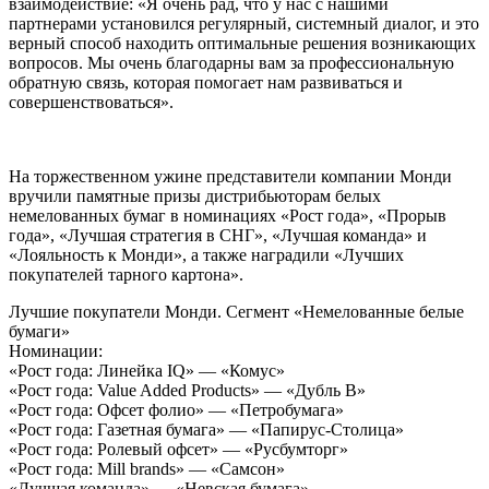
взаимодействие: «Я очень рад, что у нас с нашими
партнерами установился регулярный, системный диалог, и это
верный способ находить оптимальные решения возникающих
вопросов. Мы очень благодарны вам за профессиональную
обратную связь, которая помогает нам развиваться и
совершенствоваться».
На торжественном ужине представители компании Монди
вручили памятные призы дистрибьюторам белых
немелованных бумаг в номинациях «Рост года», «Прорыв
года», «Лучшая стратегия в СНГ», «Лучшая команда» и
«Лояльность к Монди», а также наградили «Лучших
покупателей тарного картона».
Лучшие покупатели Монди. Сегмент «Немелованные белые
бумаги»
Номинации:
«Рост года: Линейка IQ» — «Комус»
«Рост года: Value Added Products» — «Дубль В»
«Рост года: Офсет фолио» — «Петробумага»
«Рост года: Газетная бумага» — «Папирус-Столица»
«Рост года: Ролевый офсет» — «Русбумторг»
«Рост года: Mill brands» — «Самсон»
«Лучшая команда» — «Невская бумага»