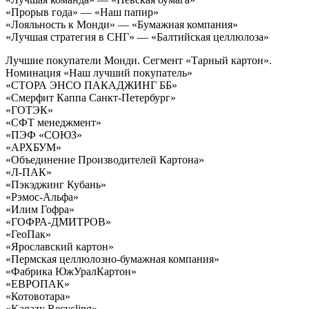
«Прорыв года» — «Наш папир»
«Лояльность к Монди» — «Бумажная компания»
«Лучшая стратегия в СНГ» — «Балтийская целлюлоза»
Лучшие покупатели Монди. Сегмент «Тарный картон».
Номинация «Наш лучший покупатель»
«СТОРА ЭНСО ПАКАДЖИНГ ББ»
«Смерфит Каппа Санкт-Петербург»
«ГОТЭК»
«СФТ менеджмент»
«ПЭФ «СОЮЗ»
«АРХБУМ»
«Объединение Производителей Картона»
«Л-ПАК»
«Пэкэджинг Кубань»
«Рэмос-Альфа»
«Илим Гофра»
«ГОФРА-ДМИТРОВ»
«ГеоПак»
«Ярославский картон»
«Пермская целлюлозно-бумажная компания»
«Фабрика ЮжУралКартон»
«ЕВРОПАК»
«Котовотара»
«Kagazy Recycling»