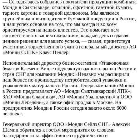
— Сегодня здесь собрались покупатели продукции комбината
Монди в Сыктывкаре: офисной, офсетной, газетной бумаги,
тарного картона и товарной целлюлозы. Мы являемся
крупнейшим производителем бумажной продукции в России,
и наш успех основан на том, что мы всегда и во всем
ориентируемся на наших клиентов. Это помогает нам
соответствовать вашим ожиданиям, каждый день создавая
ценные решения для вашего успеха, — сказал, приветствуя
участников торжественного ужина генеральный директор АО
«Монди СЛПК» Клаус Пеллер.
Исполнительный директор бизнес-сегмента «Упаковочная
бумага» Клеменс Вилле подчеркнул важность рынка России и
стран СНГ для компании Монди: «Недавно мы расширили
наш бизнес по производству потребительской упаковки и
упаковочных материалов в России. Теперь компанию Монди
в России представляют АО «Монди Сыктывкарский ЛПК»,
ЗАО «Монди Славника», АО «Монди Уралпластик» и ООО
«Монди Лебедянь», а также офис продаж в Москве. На
предприятиях Монди в России сегодня занято около 6000
человек».
Генеральный директор ООО «Монди Сейлз СНГ» Алексей
Шамин обратился к гостям мероприятия со словами
благодарности за эффективное сотрудничество и