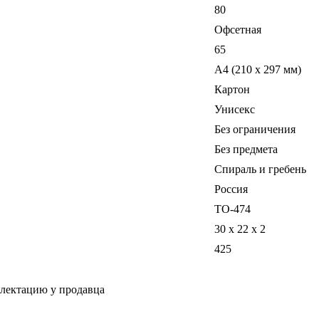
80
Офсетная
65
A4 (210 x 297 мм)
Картон
Унисекс
Без ограничения
Без предмета
Спираль и гребень
Россия
ТО-474
30 x 22 x 2
425
плектацию у продавца