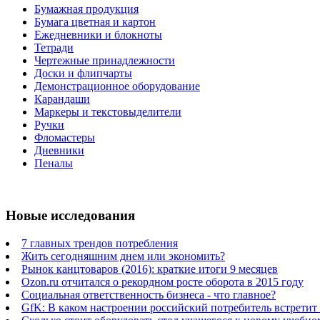
Бумажная продукция
Бумага цветная и картон
Ежедневники и блокноты
Тетради
Чертежные принадлежности
Доски и флипчарты
Демонстрационное оборудование
Карандаши
Маркеры и текстовыделители
Ручки
Фломастеры
Дневники
Пеналы
Новые исследования
7 главных трендов потребления
Жить сегодняшним днем или экономить?
Рынок канцтоваров (2016): краткие итоги 9 месяцев
Ozon.ru отчитался о рекордном росте оборота в 2015 году
Социальная ответственность бизнеса - что главное?
GfK: В каком настроении российский потребитель встретит