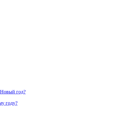
 Новый год?
му году?