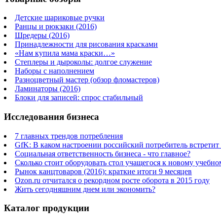
Детские шариковые ручки
Ранцы и рюкзаки (2016)
Шредеры (2016)
Принадлежности для рисования красками
«Нам купила мама краски…»
Степлеры и дыроколы: долгое служение
Наборы с наполнением
Разноцветный мастер (обзор фломастеров)
Ламинаторы (2016)
Блоки для записей: спрос стабильный
Исследования бизнеса
7 главных трендов потребления
GfK: В каком настроении российский потребитель встретит
Социальная ответственность бизнеса - что главное?
Сколько стоит оборудовать стол учащегося к новому учебно
Рынок канцтоваров (2016): краткие итоги 9 месяцев
Ozon.ru отчитался о рекордном росте оборота в 2015 году
Жить сегодняшним днем или экономить?
Каталог продукции