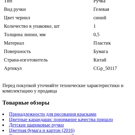
Тип
Ручка
Вид ручки
Гелевая
Цвет чернил
синий
Количество в упаковке, шт
1
Толщина линии, мм
0,5
Материал
Пластик
Поверхность
Бумага
Страна-изготовитель
Китай
Артикул
CGp_50117
Перед покупкой уточняйте технические характеристики и
комплектацию у продавца
Товарные обзоры
Принадлежности для рисования красками
Цветные карандаши: понимание качества пришло
Детские шариковые ручки
Цветная бумага и картон (2016)