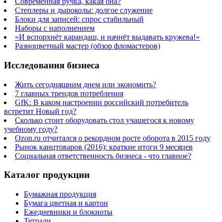
Современная ручка, какая она?
Степлеры и дыроколы: долгое служение
Блоки для записей: спрос стабильный
Наборы с наполнением
«И вспорхнёт карандаш, и начнёт выдавать кружева!»
Разноцветный мастер (обзор фломастеров)
Исследования бизнеса
Жить сегодняшним днем или экономить?
7 главных трендов потребления
GfK: В каком настроении российский потребитель
встретит Новый год?
Сколько стоит оборудовать стол учащегося к новому
учебному году?
Ozon.ru отчитался о рекордном росте оборота в 2015 году
Рынок канцтоваров (2016): краткие итоги 9 месяцев
Социальная ответственность бизнеса - что главное?
Каталог продукции
Бумажная продукция
Бумага цветная и картон
Ежедневники и блокноты
Тетради