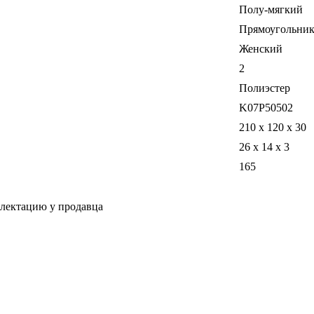
Полу-мягкий
Прямоугольни
Женский
2
Полиэстер
K07P50502
210 х 120 х 30
26 x 14 x 3
165
плектацию у продавца