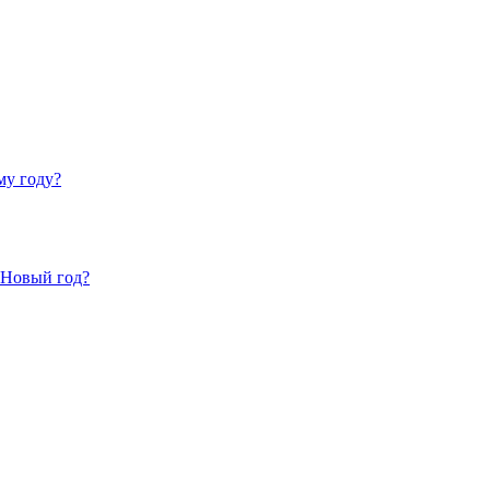
му году?
 Новый год?