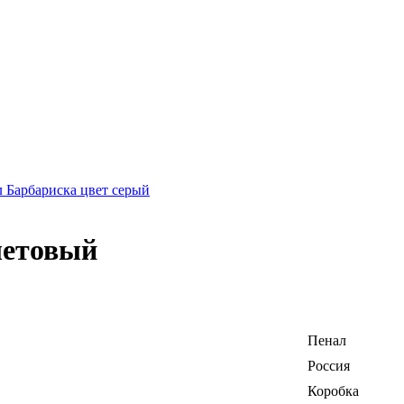
л Барбариска цвет серый
олетовый
Пенал
Россия
Коробка