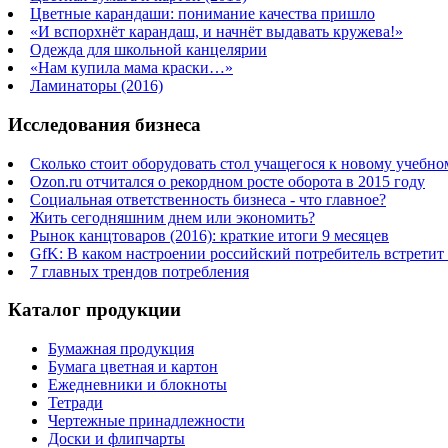
Цветные карандаши: понимание качества пришло
«И вспорхнёт карандаш, и начнёт выдавать кружева!»
Одежда для школьной канцелярии
«Нам купила мама краски…»
Ламинаторы (2016)
Исследования бизнеса
Сколько стоит оборудовать стол учащегося к новому учебно
Ozon.ru отчитался о рекордном росте оборота в 2015 году
Социальная ответственность бизнеса - что главное?
Жить сегодняшним днем или экономить?
Рынок канцтоваров (2016): краткие итоги 9 месяцев
GfK: В каком настроении российский потребитель встретит
7 главных трендов потребления
Каталог продукции
Бумажная продукция
Бумага цветная и картон
Ежедневники и блокноты
Тетради
Чертежные принадлежности
Доски и флипчарты