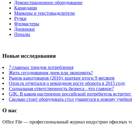
Демонстрационное оборудование
Карандаши
Маркеры и текстовыделители
Ручки
Фломастеры
Дневники
Пеналы
Новые исследования
7 главных трендов потребления
Жить сегодняшним днем или экономить?
Рынок канцтоваров (2016): краткие итоги 9 месяцев
Ozon.ru отчитался о рекордном росте оборота в 2015 году
Социальная ответственность бизнеса - что главное?
GfK: В каком настроении российский потребитель встретит
Сколько стоит оборудовать стол учащегося к новому учебно
О нас
Office File — профессиональный журнал индустрии офисных тов