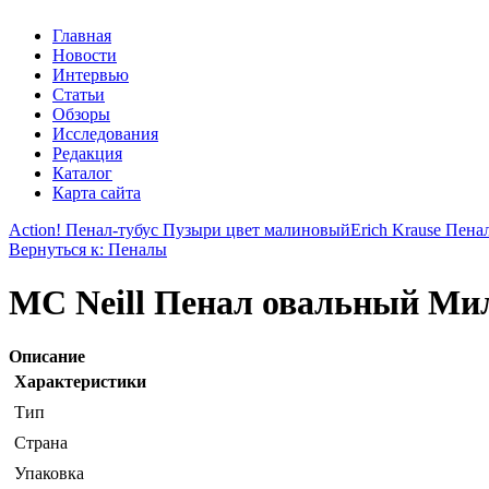
Главная
Новости
Интервью
Статьи
Обзоры
Исследования
Редакция
Каталог
Карта сайта
Action! Пенал-тубус Пузыри цвет малиновый
Erich Krause Пена
Вернуться к: Пеналы
MC Neill Пенал овальный М
Описание
Характеристики
Тип
Страна
Упаковка