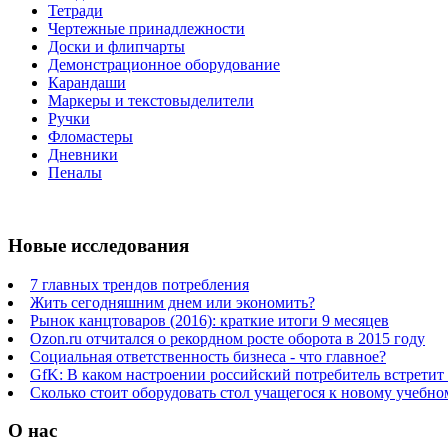
Тетради
Чертежные принадлежности
Доски и флипчарты
Демонстрационное оборудование
Карандаши
Маркеры и текстовыделители
Ручки
Фломастеры
Дневники
Пеналы
Новые исследования
7 главных трендов потребления
Жить сегодняшним днем или экономить?
Рынок канцтоваров (2016): краткие итоги 9 месяцев
Ozon.ru отчитался о рекордном росте оборота в 2015 году
Социальная ответственность бизнеса - что главное?
GfK: В каком настроении российский потребитель встретит
Сколько стоит оборудовать стол учащегося к новому учебно
О нас