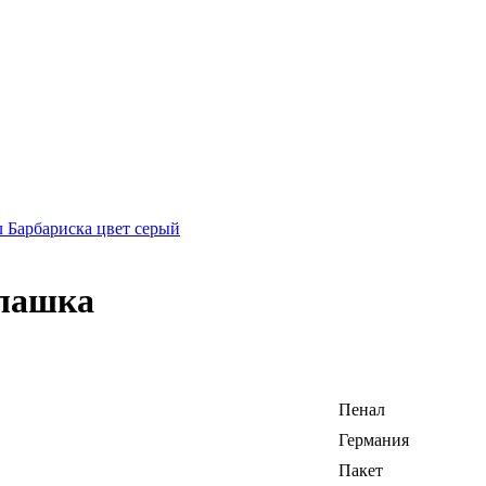
л Барбариска цвет серый
илашка
Пенал
Германия
Пакет