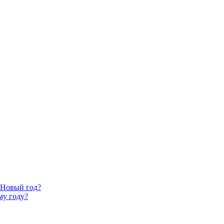
 Новый год?
му году?