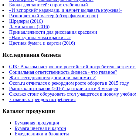
Блоки для записей: спрос стабильный
«И вспорхнёт карандаш, и начнёт выдавать кружева!»
Разноцветный мастер (обзор фломастеров)
Шредеры (2016)
Ламинаторы (2016)
Принадлежности для рисования красками
«Нам купила мама краски…»
Цветная бумага и картон (2016)
Исследования бизнеса
GfK: В каком настроении российский потребитель встретит
Социальная ответственность бизнеса - что главное?
Жить сегодняшним днем или экономить?
Ozon.ru отчитался о рекордном росте оборота в 2015 году
Рынок канцтоваров (2016): краткие итоги 9 месяцев
Сколько стоит оборудовать стол учащегося к новому учебно
7 главных трендов потребления
Каталог продукции
Бумажная продукция
Бумага цветная и картон
Ежедневники и блокноты