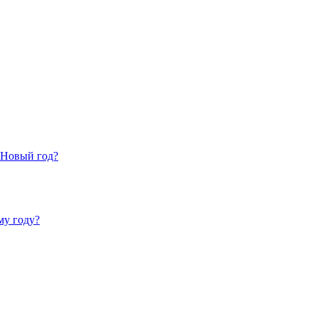
 Новый год?
му году?