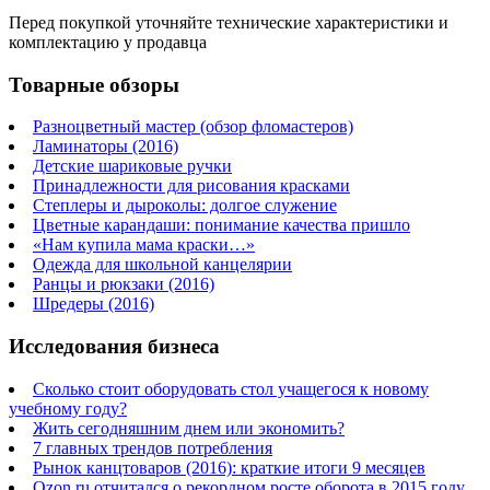
Перед покупкой уточняйте технические характеристики и
комплектацию у продавца
Товарные обзоры
Разноцветный мастер (обзор фломастеров)
Ламинаторы (2016)
Детские шариковые ручки
Принадлежности для рисования красками
Степлеры и дыроколы: долгое служение
Цветные карандаши: понимание качества пришло
«Нам купила мама краски…»
Одежда для школьной канцелярии
Ранцы и рюкзаки (2016)
Шредеры (2016)
Исследования бизнеса
Сколько стоит оборудовать стол учащегося к новому
учебному году?
Жить сегодняшним днем или экономить?
7 главных трендов потребления
Рынок канцтоваров (2016): краткие итоги 9 месяцев
Ozon.ru отчитался о рекордном росте оборота в 2015 году