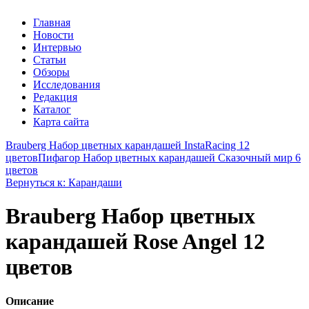
Главная
Новости
Интервью
Статьи
Обзоры
Исследования
Редакция
Каталог
Карта сайта
Brauberg Набор цветных карандашей InstaRacing 12
цветов
Пифагор Набор цветных карандашей Сказочный мир 6
цветов
Вернуться к: Карандаши
Brauberg Набор цветных
карандашей Rose Angel 12
цветов
Описание