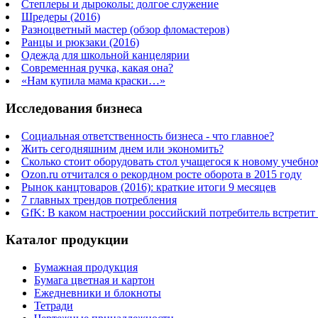
Степлеры и дыроколы: долгое служение
Шредеры (2016)
Разноцветный мастер (обзор фломастеров)
Ранцы и рюкзаки (2016)
Одежда для школьной канцелярии
Современная ручка, какая она?
«Нам купила мама краски…»
Исследования бизнеса
Социальная ответственность бизнеса - что главное?
Жить сегодняшним днем или экономить?
Сколько стоит оборудовать стол учащегося к новому учебно
Ozon.ru отчитался о рекордном росте оборота в 2015 году
Рынок канцтоваров (2016): краткие итоги 9 месяцев
7 главных трендов потребления
GfK: В каком настроении российский потребитель встретит
Каталог продукции
Бумажная продукция
Бумага цветная и картон
Ежедневники и блокноты
Тетради