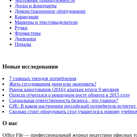
Чертежные принадлежности
Доски и флипчарты
Демонстрационное оборудование
Карандаши
Маркеры и текстовыделители
Ручки
Фломастеры
Дневники
Пеналы
Новые исследования
7 главных трендов потребления
Жить сегодняшним днем или экономить?
Рынок канцтоваров (2016): краткие итоги 9 месяцев
Ozon.ru отчитался о рекордном росте оборота в 2015 году
Социальная ответственность бизнеса - что главное?
GfK: В каком настроении российский потребитель встретит
Сколько стоит оборудовать стол учащегося к новому учебно
О нас
Office File — профессиональный журнал индустрии офисных тов