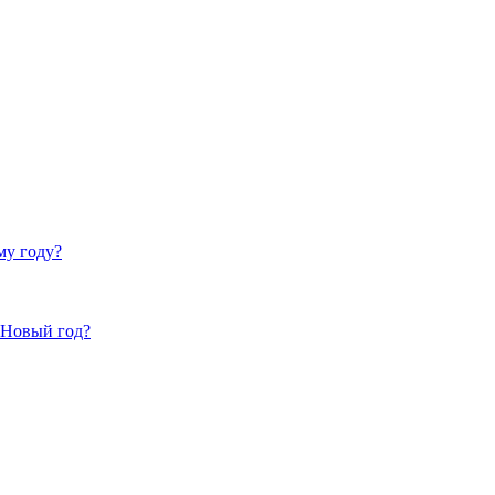
му году?
 Новый год?