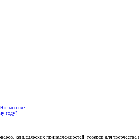
 Новый год?
му году?
аров, канцелярских принадлежностей, товаров для творчества и 