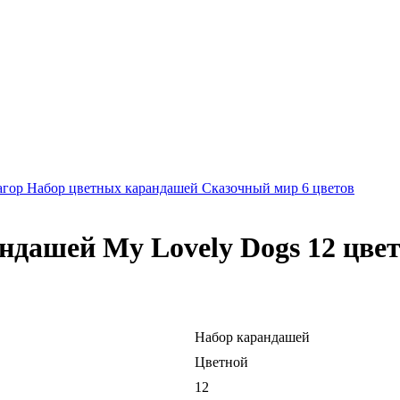
гор Набор цветных карандашей Сказочный мир 6 цветов
ндашей My Lovely Dogs 12 цве
Набор карандашей
Цветной
12