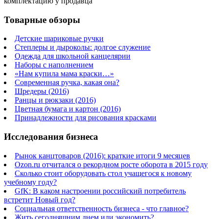
комплектацию у продавца
Товарные обзоры
Детские шариковые ручки
Степлеры и дыроколы: долгое служение
Одежда для школьной канцелярии
Наборы с наполнением
«Нам купила мама краски…»
Современная ручка, какая она?
Шредеры (2016)
Ранцы и рюкзаки (2016)
Цветная бумага и картон (2016)
Принадлежности для рисования красками
Исследования бизнеса
Рынок канцтоваров (2016): краткие итоги 9 месяцев
Ozon.ru отчитался о рекордном росте оборота в 2015 году
Сколько стоит оборудовать стол учащегося к новому
учебному году?
GfK: В каком настроении российский потребитель
встретит Новый год?
Социальная ответственность бизнеса - что главное?
Жить сегодняшним днем или экономить?