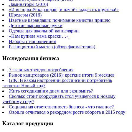
Ламинаторы (2016)
«И вспорхнёт карандаш, и начнёт выдавать кружева!»
Шредеры (2016)
Цветные карандаши: понимание качества пришло
Детские шариковые ручки
Одежда для школьной канцелярии
«Нам купила мама краски…»
Наборы с наполнением
Разноцветный мастер (обзор фломастеров)
Исследования бизнеса
7 главных трендов потребления
Рынок канцтоваров (2016): краткие итоги 9 месяцев
GfK: В каком настроении российский потребитель
встретит Новый год?
Жить сегодняшним днем или экономить?
Сколько стоит оборудовать стол учащегося к новому
учебному году?
Социальная ответственность бизнеса - что главное?
Ozon.ru отчитался о рекордном росте оборота в 2015 году
Каталог продукции