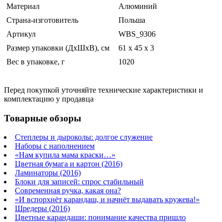
Материал
Алюминий
Страна-изготовитель
Польша
Артикул
WBS_9306
Размер упаковки (ДхШхВ), см
61 x 45 x 3
Вес в упаковке, г
1020
Перед покупкой уточняйте технические характеристики и
комплектацию у продавца
Товарные обзоры
Степлеры и дыроколы: долгое служение
Наборы с наполнением
«Нам купила мама краски…»
Цветная бумага и картон (2016)
Ламинаторы (2016)
Блоки для записей: спрос стабильный
Современная ручка, какая она?
«И вспорхнёт карандаш, и начнёт выдавать кружева!»
Шредеры (2016)
Цветные карандаши: понимание качества пришло