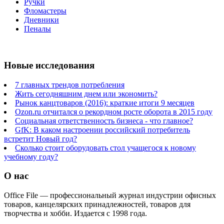
Ручки
Фломастеры
Дневники
Пеналы
Новые исследования
7 главных трендов потребления
Жить сегодняшним днем или экономить?
Рынок канцтоваров (2016): краткие итоги 9 месяцев
Ozon.ru отчитался о рекордном росте оборота в 2015 году
Социальная ответственность бизнеса - что главное?
GfK: В каком настроении российский потребитель
встретит Новый год?
Сколько стоит оборудовать стол учащегося к новому
учебному году?
О нас
Office File — профессиональный журнал индустрии офисных
товаров, канцелярских принадлежностей, товаров для
творчества и хобби. Издается с 1998 года.