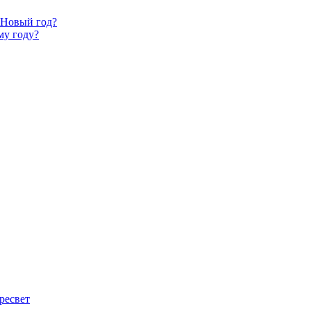
 Новый год?
му году?
ресвет