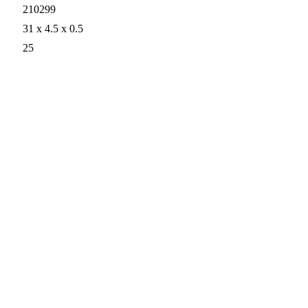
210299
31 x 4.5 x 0.5
25