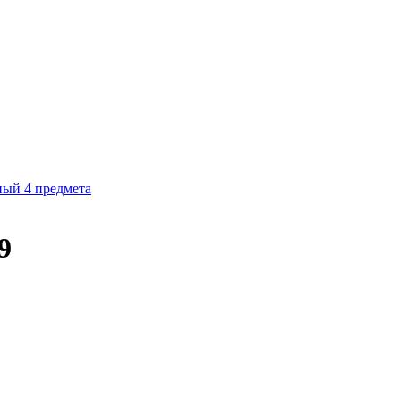
ный 4 предмета
9