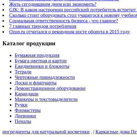
Жить сегодняшним днем или экономить?
GfK: В каком настроении российский потребитель встретит
Сколько стоит оборудовать стол учащегося к новому учебно
Социальная ответственность бизнеса - что главное?
7 главных трендов потребления
Ozon.ru отчитался о рекордном росте оборота в 2015 году
Каталог продукции
Бумажная продукция
Бумага цветная и картон
Ежедневники и блокноты
Тетради
Чертежные принадлежности
Доски и флипчарты
Демонстрационное оборудование
Карандаши
Маркеры и текстовыделители
Ручки
Фломастеры
Дневники
Пеналы
ингредиенты для натуральной косметики
. |
Каркасные дома Пе