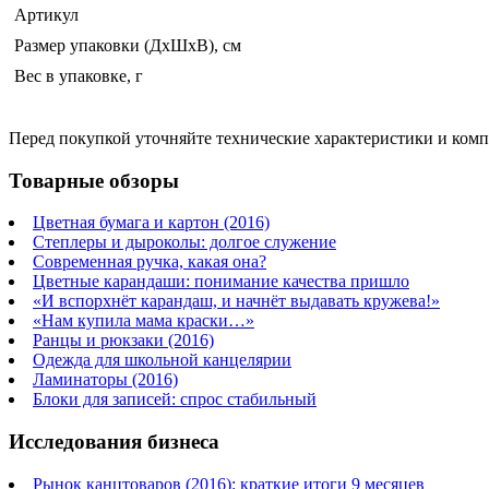
Артикул
Размер упаковки (ДхШхВ), см
Вес в упаковке, г
Перед покупкой уточняйте технические характеристики и ком
Товарные обзоры
Цветная бумага и картон (2016)
Степлеры и дыроколы: долгое служение
Современная ручка, какая она?
Цветные карандаши: понимание качества пришло
«И вспорхнёт карандаш, и начнёт выдавать кружева!»
«Нам купила мама краски…»
Ранцы и рюкзаки (2016)
Одежда для школьной канцелярии
Ламинаторы (2016)
Блоки для записей: спрос стабильный
Исследования бизнеса
Рынок канцтоваров (2016): краткие итоги 9 месяцев