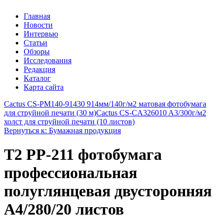
Главная
Новости
Интервью
Статьи
Обзоры
Исследования
Редакция
Каталог
Карта сайта
Cactus CS-PM140-91430 914мм/140г/м2 матовая фотобумага
для струйной печати (30 м)
Cactus CS-СA326010 A3/300г/м2
холст для струйной печати (10 листов)
Вернуться к: Бумажная продукция
T2 PP-211 фотобумага
профессиональная
полуглянцевая двусторонняя
А4/280/20 листов