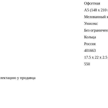
Офсетная
A5 (148 x 210
Мелованный 
Унисекс
Без ограничен
Кольца
Россия
401663
17.5 x 22 x 2.5
550
плектацию у продавца