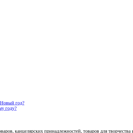
 Новый год?
му году?
аров, канцелярских принадлежностей, товаров для творчества и 