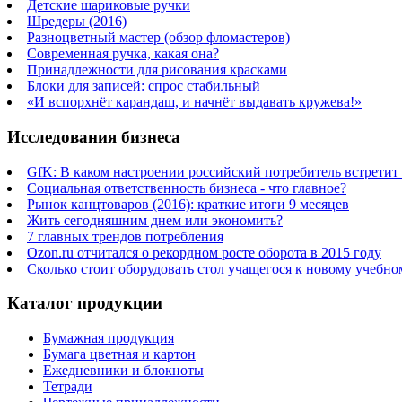
Детские шариковые ручки
Шредеры (2016)
Разноцветный мастер (обзор фломастеров)
Современная ручка, какая она?
Принадлежности для рисования красками
Блоки для записей: спрос стабильный
«И вспорхнёт карандаш, и начнёт выдавать кружева!»
Исследования бизнеса
GfK: В каком настроении российский потребитель встретит
Социальная ответственность бизнеса - что главное?
Рынок канцтоваров (2016): краткие итоги 9 месяцев
Жить сегодняшним днем или экономить?
7 главных трендов потребления
Ozon.ru отчитался о рекордном росте оборота в 2015 году
Сколько стоит оборудовать стол учащегося к новому учебно
Каталог продукции
Бумажная продукция
Бумага цветная и картон
Ежедневники и блокноты
Тетради