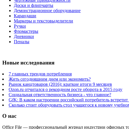
Чертежные принадлежности
Доски и флипчарты
Демонстрационное оборудование
Карандаши
Маркеры и текстовыделители
Ручки
Фломастеры
Дневники
Пеналы
Новые исследования
7 главных трендов потребления
Жить сегодняшним днем или экономить?
Рынок канцтоваров (2016): краткие итоги 9 месяцев
Ozon.ru отчитался о рекордном росте оборота в 2015 году
Социальная ответственность бизнеса - что главное?
GfK: В каком настроении российский потребитель встретит
Сколько стоит оборудовать стол учащегося к новому учебно
О нас
Office File — профессиональный журнал индустрии офисных тов