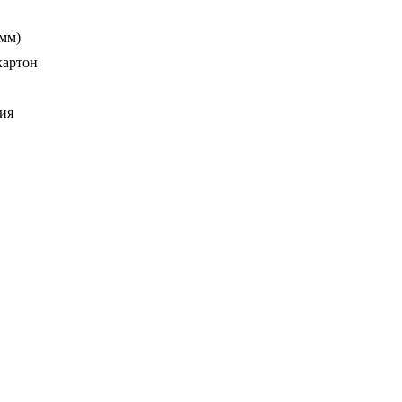
 мм)
картон
ия