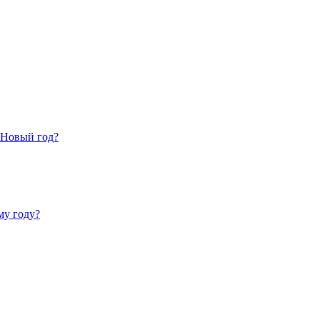
 Новый год?
му году?