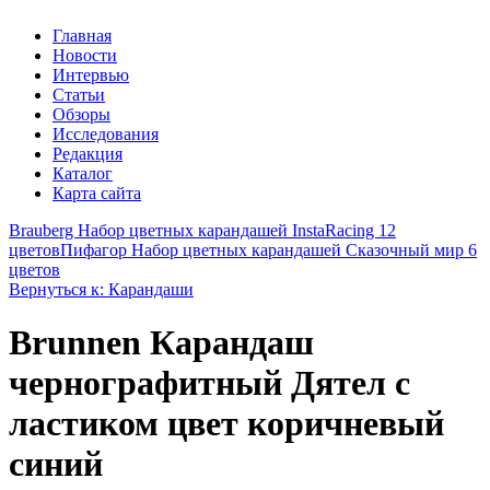
Главная
Новости
Интервью
Статьи
Обзоры
Исследования
Редакция
Каталог
Карта сайта
Brauberg Набор цветных карандашей InstaRacing 12
цветов
Пифагор Набор цветных карандашей Сказочный мир 6
цветов
Вернуться к: Карандаши
Brunnen Карандаш
чернографитный Дятел с
ластиком цвет коричневый
синий