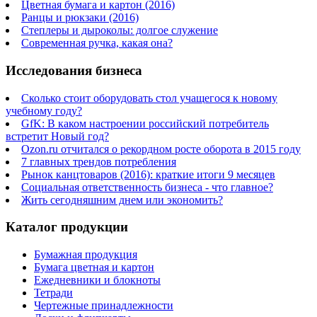
Цветная бумага и картон (2016)
Ранцы и рюкзаки (2016)
Степлеры и дыроколы: долгое служение
Современная ручка, какая она?
Исследования бизнеса
Сколько стоит оборудовать стол учащегося к новому
учебному году?
GfK: В каком настроении российский потребитель
встретит Новый год?
Ozon.ru отчитался о рекордном росте оборота в 2015 году
7 главных трендов потребления
Рынок канцтоваров (2016): краткие итоги 9 месяцев
Социальная ответственность бизнеса - что главное?
Жить сегодняшним днем или экономить?
Каталог продукции
Бумажная продукция
Бумага цветная и картон
Ежедневники и блокноты
Тетради
Чертежные принадлежности