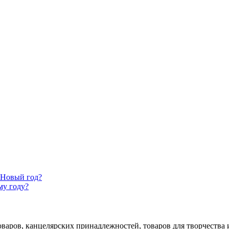
 Новый год?
му году?
аров, канцелярских принадлежностей, товаров для творчества и 