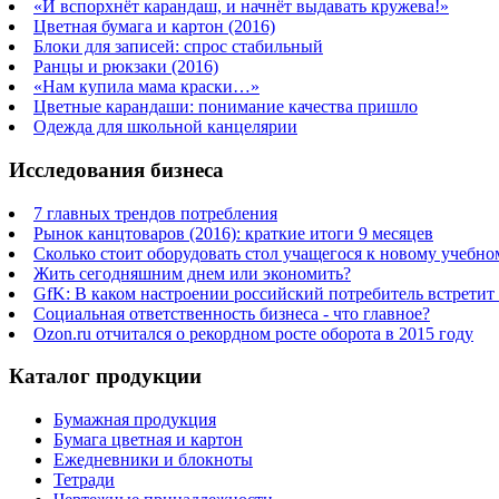
«И вспорхнёт карандаш, и начнёт выдавать кружева!»
Цветная бумага и картон (2016)
Блоки для записей: спрос стабильный
Ранцы и рюкзаки (2016)
«Нам купила мама краски…»
Цветные карандаши: понимание качества пришло
Одежда для школьной канцелярии
Исследования бизнеса
7 главных трендов потребления
Рынок канцтоваров (2016): краткие итоги 9 месяцев
Сколько стоит оборудовать стол учащегося к новому учебно
Жить сегодняшним днем или экономить?
GfK: В каком настроении российский потребитель встретит
Социальная ответственность бизнеса - что главное?
Ozon.ru отчитался о рекордном росте оборота в 2015 году
Каталог продукции
Бумажная продукция
Бумага цветная и картон
Ежедневники и блокноты
Тетради