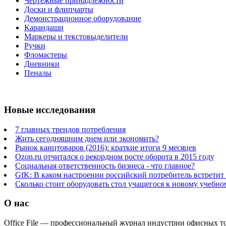
Чертежные принадлежности
Доски и флипчарты
Демонстрационное оборудование
Карандаши
Маркеры и текстовыделители
Ручки
Фломастеры
Дневники
Пеналы
Новые исследования
7 главных трендов потребления
Жить сегодняшним днем или экономить?
Рынок канцтоваров (2016): краткие итоги 9 месяцев
Ozon.ru отчитался о рекордном росте оборота в 2015 году
Социальная ответственность бизнеса - что главное?
GfK: В каком настроении российский потребитель встретит
Сколько стоит оборудовать стол учащегося к новому учебно
О нас
Office File — профессиональный журнал индустрии офисных тов