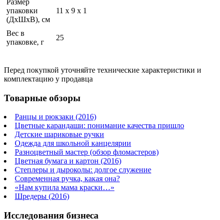
Размер
упаковки
11 x 9 x 1
(ДхШхВ), см
Вес в
25
упаковке, г
Перед покупкой уточняйте технические характеристики и
комплектацию у продавца
Товарные обзоры
Ранцы и рюкзаки (2016)
Цветные карандаши: понимание качества пришло
Детские шариковые ручки
Одежда для школьной канцелярии
Разноцветный мастер (обзор фломастеров)
Цветная бумага и картон (2016)
Степлеры и дыроколы: долгое служение
Современная ручка, какая она?
«Нам купила мама краски…»
Шредеры (2016)
Исследования бизнеса