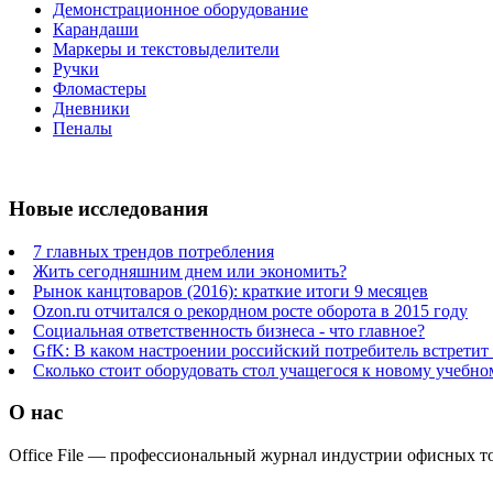
Демонстрационное оборудование
Карандаши
Маркеры и текстовыделители
Ручки
Фломастеры
Дневники
Пеналы
Новые исследования
7 главных трендов потребления
Жить сегодняшним днем или экономить?
Рынок канцтоваров (2016): краткие итоги 9 месяцев
Ozon.ru отчитался о рекордном росте оборота в 2015 году
Социальная ответственность бизнеса - что главное?
GfK: В каком настроении российский потребитель встретит
Сколько стоит оборудовать стол учащегося к новому учебно
О нас
Office File — профессиональный журнал индустрии офисных тов