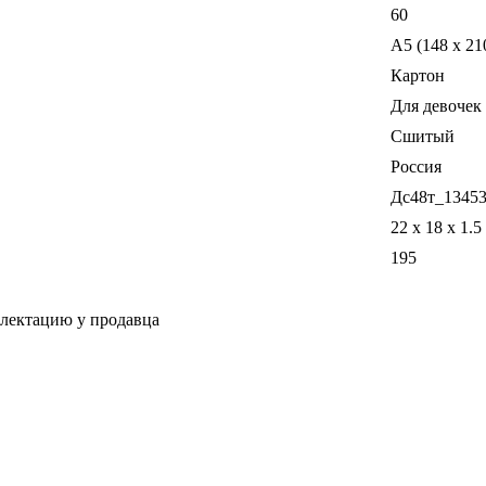
60
A5 (148 x 21
Картон
Для девочек
Сшитый
Россия
Дс48т_1345
22 x 18 x 1.5
195
плектацию у продавца