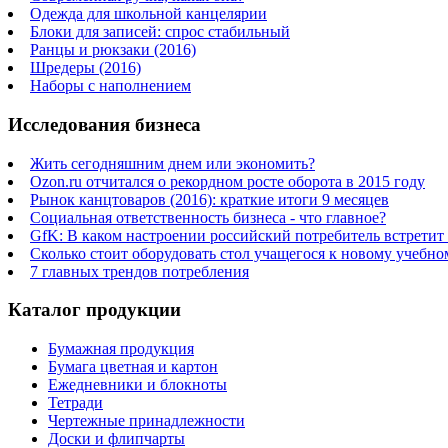
Одежда для школьной канцелярии
Блоки для записей: спрос стабильный
Ранцы и рюкзаки (2016)
Шредеры (2016)
Наборы с наполнением
Исследования бизнеса
Жить сегодняшним днем или экономить?
Ozon.ru отчитался о рекордном росте оборота в 2015 году
Рынок канцтоваров (2016): краткие итоги 9 месяцев
Социальная ответственность бизнеса - что главное?
GfK: В каком настроении российский потребитель встретит
Сколько стоит оборудовать стол учащегося к новому учебно
7 главных трендов потребления
Каталог продукции
Бумажная продукция
Бумага цветная и картон
Ежедневники и блокноты
Тетради
Чертежные принадлежности
Доски и флипчарты