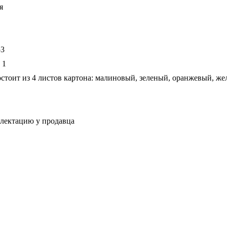
я
53
 1
стоит из 4 листов картона: малиновый, зеленый, оранжевый, же
плектацию у продавца