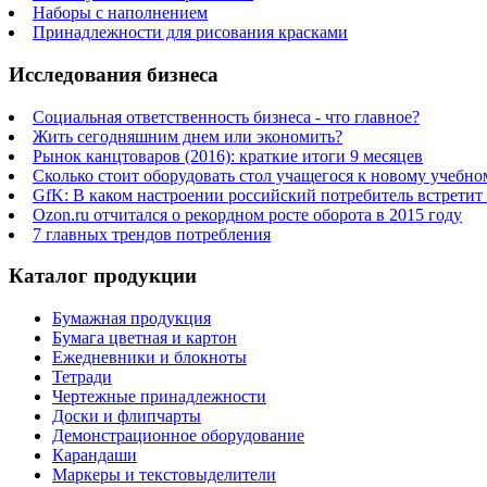
Наборы с наполнением
Принадлежности для рисования красками
Исследования бизнеса
Социальная ответственность бизнеса - что главное?
Жить сегодняшним днем или экономить?
Рынок канцтоваров (2016): краткие итоги 9 месяцев
Сколько стоит оборудовать стол учащегося к новому учебно
GfK: В каком настроении российский потребитель встретит
Ozon.ru отчитался о рекордном росте оборота в 2015 году
7 главных трендов потребления
Каталог продукции
Бумажная продукция
Бумага цветная и картон
Ежедневники и блокноты
Тетради
Чертежные принадлежности
Доски и флипчарты
Демонстрационное оборудование
Карандаши
Маркеры и текстовыделители