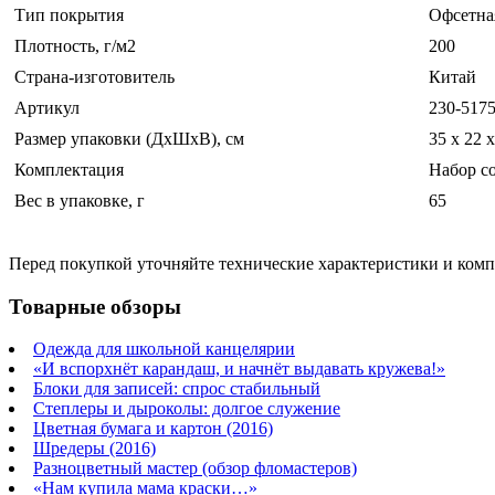
Тип покрытия
Офсетна
Плотность, г/м2
200
Страна-изготовитель
Китай
Артикул
230-517
Размер упаковки (ДхШхВ), см
35 x 22 x
Комплектация
Набор со
Вес в упаковке, г
65
Перед покупкой уточняйте технические характеристики и ком
Товарные обзоры
Одежда для школьной канцелярии
«И вспорхнёт карандаш, и начнёт выдавать кружева!»
Блоки для записей: спрос стабильный
Степлеры и дыроколы: долгое служение
Цветная бумага и картон (2016)
Шредеры (2016)
Разноцветный мастер (обзор фломастеров)
«Нам купила мама краски…»