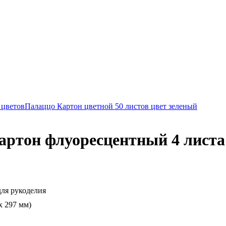
 цветов
Палаццо Картон цветной 50 листов цвет зеленый
артон флуоресцентный 4 листа
для рукоделия
x 297 мм)